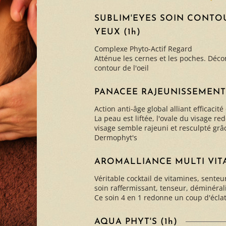
SUBLIM'EYES SOIN CONTO
YEUX (1h)
Complexe Phyto-Actif Regard
Atténue les cernes et les poches. Déco
contour de l'oeil
PANACEE RAJEUNISSEMENT 
Action anti-âge global alliant efficacité 
La peau est liftée, l'ovale du visage re
visage semble rajeuni et resculpté gr
Dermophyt's
AROMALLIANCE MULTI VITA 
Véritable cocktail de vitamines, senteu
soin raffermissant, tenseur, déminéral
Ce soin 4 en 1 redonne un coup d'écla
AQUA PHYT'S (1h)