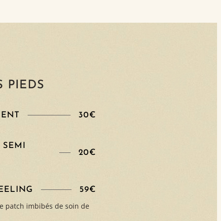
 PIEDS
NENT
30€
 SEMI
20€
EELING
59€
 de patch imbibés de soin de