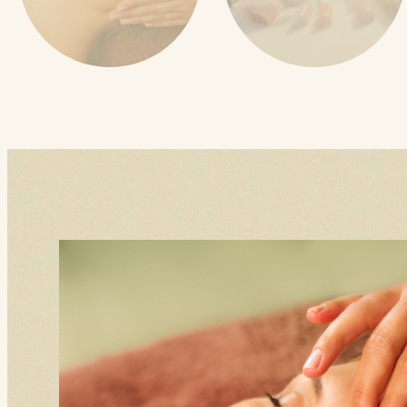
SOINS DU
ONGLERIE
VISAGE
Beauté des mains
L'oriental Gamme
Beauté des pieds
Phyt's
VOIR
VOIR