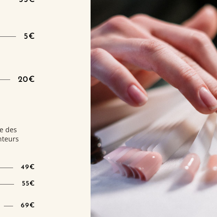
5€
20€
e des
nteurs
49€
55€
69€