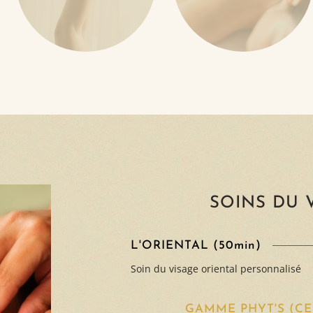
EPILATIONS
CURES
MINCEUR
Traditionnelles
A l'orientale
VOIR
VOIR
SOINS DU 
L'ORIENTAL (50min)
Soin du visage oriental personnalisé
GAMME PHYT'S (CER