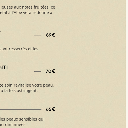
ieuses aux notes fruitées, ce
étal à l'Aloe vera redonne à
-
69€
 sont resserrés et les
NTI
70€
 ce soin revitalise votre peau,
 a la fois astringent,
65€
 les peaux sensibles qui
ort diminuées