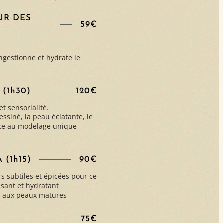
UR DES
59€
ngestionne et hydrate le
(1h30)
120€
et sensorialité.
dessiné, la peau éclatante, le
âce au modelage unique
(1h15)
90€
rs subtiles et épicées pour ce
isant et hydratant
t aux peaux matures
75€