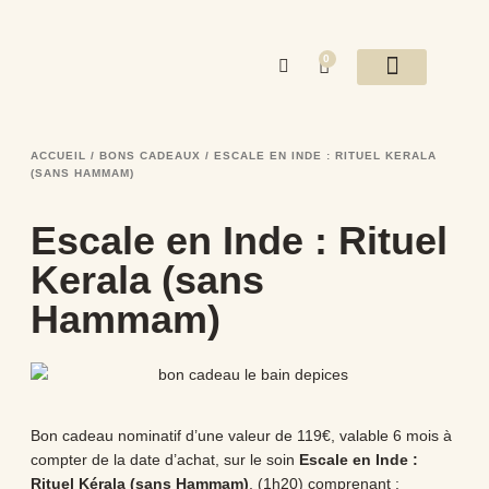
0
NOS DESTINATIONS
MASSAGES DU MONDE
ESTHÉTIQUE / ONGLERIE
EVÈNEMENTS / EVJF
BONS CADEAUX
ACCUEIL
/
BONS CADEAUX
/ ESCALE EN INDE : RITUEL KERALA
(SANS HAMMAM)
Escale en Inde : Rituel
Kerala (sans
Hammam)
Bon cadeau nominatif d’une valeur de 119€, valable 6 mois à
compter de la date d’achat, sur le soin
Escale en Inde :
Rituel Kérala (sans Hammam)
, (1h20) comprenant :