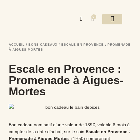
0
NOS DESTINATIONS
MASSAGES DU MONDE
ESTHÉTIQUE / ONGLERIE
EVÈNEMENTS / EVJF
BONS CADEAUX
ACCUEIL
/
BONS CADEAUX
/ ESCALE EN PROVENCE : PROMENADE
À AIGUES-MORTES
Escale en Provence :
Promenade à Aigues-
Mortes
Bon cadeau nominatif d’une valeur de 139€, valable 6 mois à
compter de la date d’achat, sur le soin
Escale en Provence :
Promenade à Aigues-Mortes
, (1H50) comprenant :